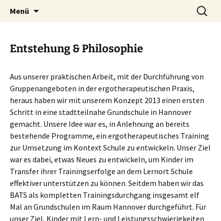
Betätigungsorientiertes Aktivierungstraining
Zum
Suche
BATS
Menü
Inhalt
nach:
in der Schule
springen
Entstehung & Philosophie
Aus unserer praktischen Arbeit, mit der Durchführung von
Gruppenangeboten in der ergotherapeutischen Praxis,
heraus haben wir mit unserem Konzept 2013 einen ersten
Schritt in eine stadtteilnahe Grundschule in Hannover
gemacht. Unsere Idee war es, in Anlehnung an bereits
bestehende Programme, ein ergotherapeutisches Training
zur Umsetzung im Kontext Schule zu entwickeln. Unser Ziel
war es dabei, etwas Neues zu entwickeln, um Kinder im
Transfer ihrer Trainingserfolge an dem Lernort Schule
effektiver unterstützen zu können. Seitdem haben wir das
BATS als kompletten Trainingsdurchgang insgesamt elf
Mal an Grundschulen im Raum Hannover durchgeführt. Für
unser Ziel, Kinder mit Lern- und Leistungsschwierigkeiten